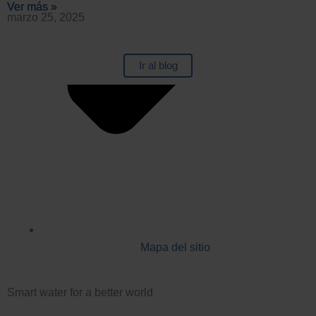
Ver más »
Ver más »
Ver más »
Ver más »
marzo 25, 2025
Ir al blog
Mapa del sitio
Smart water for a better world