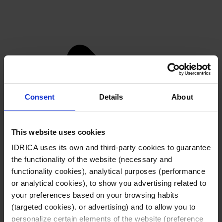
L
i
L
n
Consent
Details
About
i
k
This website uses cookies
n
e
IDRICA uses its own and third-party cookies to guarantee
k
the functionality of the website (necessary and
d
functionality cookies), analytical purposes (performance
e
or analytical cookies), to show you advertising related to
i
your preferences based on your browsing habits
(targeted cookies). or advertising) and to allow you to
d
personalize certain elements of the website (preference