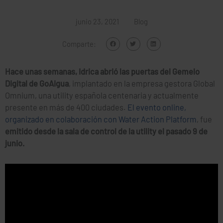
junio 23, 2021
Blog
Comparte:
Hace unas semanas, Idrica abrió las puertas del Gemelo
Digital de GoAigua
, implantado en la empresa gestora Global
Omnium, una utility española centenaria y actualmente
presente en más de 400 ciudades.
El evento online,
organizado en colaboración con Water Action Platform
, fue
emitido desde la sala de control de la utility el pasado 9 de
junio.