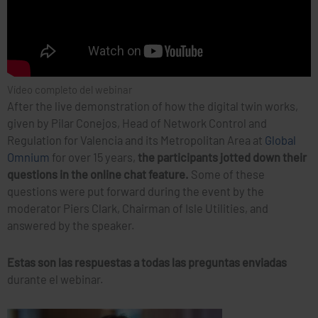
Vídeo completo del webinar
After the live demonstration of how the digital twin works,
given by Pilar Conejos, Head of Network Control and
Regulation for Valencia and its Metropolitan Area at
Global
Omnium
for over 15 years,
the participants jotted down their
questions in the online chat feature.
Some of these
questions were put forward during the event by the
moderator Piers Clark, Chairman of Isle Utilities, and
answered by the speaker.
Estas son las respuestas a todas las preguntas enviadas
durante el webinar.