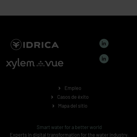
L
i
n
k
L
e
i
d
n
i
k
n
e
-
d
i
i
n
Empleo
n
-
Casos de éxito
i
n
Mapa del sitio
Smart water for a better world
Experts in digital transformation for the water industry.