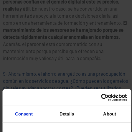
personas confían en el gemelo digital si este es preciso,
realista y útil.
En nuestro caso, se ha convertido en una
herramienta de apoyo a la toma de decisiones diaria, así
como en una herramienta de formación y entrenamiento.
El
mantenimiento de los sensores se ha mejorado porque se
detecta rápidamente cualquier anomalía en los mismos.
Además, el personal está comprometido con su
mantenimiento porque percibe que ofrecen una
información muy valiosa y útil para la compañía.
9- Ahora mismo, el ahorro energético es una preocupación
común en los servicios de agua. ¿Cómo pueden los gemelos
digitales ayudar a ahorrar costes? ¿Pueden ser utilizados
diariamente para para optimizar el consumo energético en
el bombeo y los depósitos?
Con los gemelos digitales se pueden desarrollar diversos
Consent
Details
About
casos de uso, como la reducción del consumo energético y
su coste
, lo que efectivamente es una prioridad en la
actualidad. Así podemos establecer los horarios de bombeo