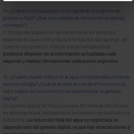
11- ¿Cuál es la actualización más rápida de los valores de
presión y flujo? ¿Qué velocidades de simulación podemos
conseguir?
El tiempo de adquisición de los datos de los sensores
depende de cuan crítica sea la información que aportan, así
como el uso previsto. Gracias a la tecnología actual,
podemos disponer de la información actualizada cada
segundo y realizar simulaciones cada pocos segundos.
12- ¿Cuánto puede reducirse al agua no registrada utilizando
esta tecnología? ¿Cuál es el nivel actual de eficiencia en la
red y cuánto se incrementó tras implementar el gemelo
digital?
Un gemelo digital facilita el proceso de toma de decisiones
en distintas áreas, incluyendo el incremento de la eficiencia
hidráulica.
La reducción final del agua no registrada no
depende solo del gemelo digital, ya que hay otras acciones y