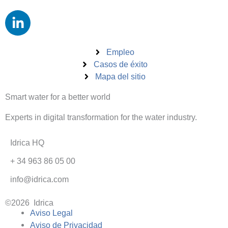
n
L
k
i
e
n
d
k
Empleo
i
e
Casos de éxito
n
Mapa del sitio
d
-
i
i
Smart water for a better world
n
n
-
Experts in digital transformation for the water industry.
i
n
Idrica HQ
+ 34 963 86 05 00
info@idrica.com
©2026 Idrica
Aviso Legal
Aviso de Privacidad