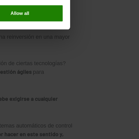
amos de un cambio de
ntegrarse en la solución y
Allow all
una reinversión en una mayor
ón de ciertas tecnologías?
estión ágiles
para
ebe exigirse a cualquier
stemas automáticos de control
 hacer en este sentido y,