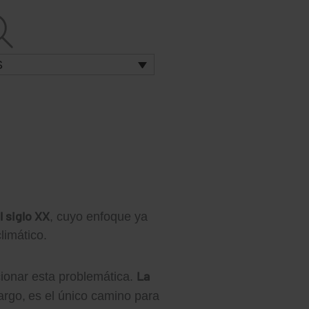
S
l siglo XX
, cuyo enfoque ya
limático.
La
cionar esta problemática.
rgo,
es el único camino para