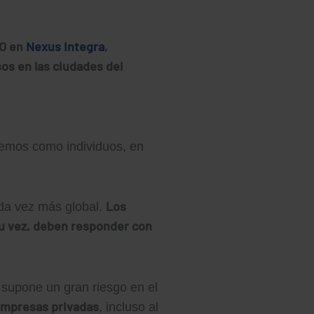
OO en
Nexus Integra
,
sos en las ciudades del
nemos como individuos, en
Los
ada vez más global.
su vez, deben responder con
 supone un gran riesgo en el
 empresas privadas
, incluso al