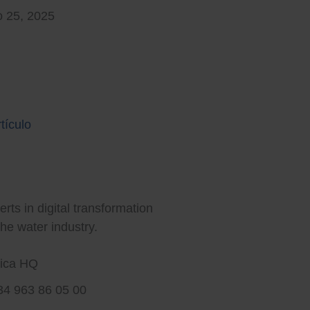
 25, 2025
tículo
rt water for a better world
rts in digital transformation
the water industry.
rica HQ
34 963 86 05 00