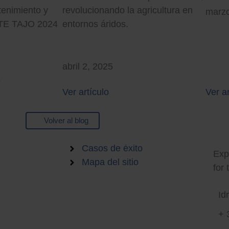
tenimiento y
revolucionando la agricultura en
marzo
UTE TAJO 2024
entornos áridos.
abril 2, 2025
5
Ver artículo
Ver ar
Volver al blog
Sma
Empleo
Casos de éxito
Expe
Mapa del sitio
for 
Id
+ 