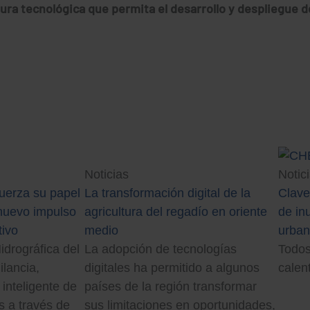
ura tecnológica que permita el desarrollo y despliegue d
Noticias
Notic
fuerza su papel
La transformación digital de la
Clave
 nuevo impulso
agricultura del regadío en oriente
de in
tivo
medio
urba
drográfica del
La adopción de tecnologías
Todos
ilancia,
digitales ha permitido a algunos
calen
 inteligente de
países de la región transformar
s a través de
sus limitaciones en oportunidades,