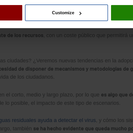
Habl
, así como en cualquier empresa privada o entidad.
os cimientos
, conociendo bien los elementos que han de i
Customize
gitalización en sus diferentes aspectos.
nte de los recursos
, con un coste público que permitirá 
 las ciudades? ¿Veremos nuevas tendencias en la adopci
necesidad de disponer de mecanismos y metodologías de g
vida de los ciudadanos.
es algo que d
en el corto, medio y largo plazo, por lo que
de lo posible, el impacto de este tipo de escenarios.
guas residuales ayuda a detectar el virus
, y cómo los si
se ha hecho evidente que queda mucho por
bargo, también