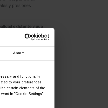
ales y presiones
alidad existente y que
tando, en muchas ocasiones,
ejorar la calidad del agua e
About
a?
cessary and functionality
 base para implantar las
lated to your preferences
ize certain elements of the
tructurada, cada vez será
 want in "Cookie Settings"