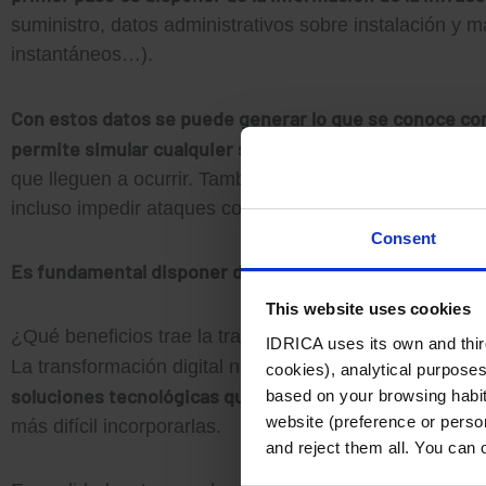
suministro, datos administrativos sobre instalación y 
instantáneos…).
Con estos datos se puede generar lo que se conoce com
permite simular cualquier situación que pueda afectar a
que lleguen a ocurrir. También permite priorizar invers
incluso impedir ataques contra la población a través de
Consent
Es fundamental disponer de esa base tecnológica para 
This website uses cookies
¿Qué beneficios trae la transformación digital aplicad
IDRICA uses its own and third
La transformación digital no es un fin en sí mismo. Lo
cookies), analytical purposes
soluciones tecnológicas que no van a dejar de llegar.
based on your browsing habits
Si
website (preference or person
más difícil incorporarlas.
and reject them all. You can