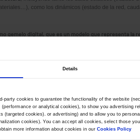
materiales…), como los dinámicos (estado de la red, caud
o gemelo digital, que es un modelo que representa la re
 la red y al suministro
, anticipando los problemas y evi
iones sobre la renovación de la red y su equipamiento, m
 este recurso básico.
Details
poder aplicar las soluciones tecnológicas apropiadas.
a a las ciudades, y más en concreto a su gestión del agu
-party cookies to guarantee the functionality of the website (ne
es la
s beneficios que aporta son claros, pero sobre todo
 (performance or analytical cookies), to show you advertising re
 (targeted cookies). or advertising) and to allow you to personal
 no se comienza a dar pasos hacia ella de una forma es
alization cookies). You can accept all cookies, select those you
 obtain more information about cookies in our
Cookies Policy