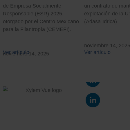
un contrato de man
de Empresa Socialmente
explotación de la 
Responsable (ESR) 2025,
(Adasa-Idrica).
otorgado por el Centro Mexicano
para la Filantropía (CEMEFI).
noviembre 14, 202
Ver artículo
Ver artículo
noviembre 14, 2025
L
i
n
L
k
i
e
n
d
k
i
e
n