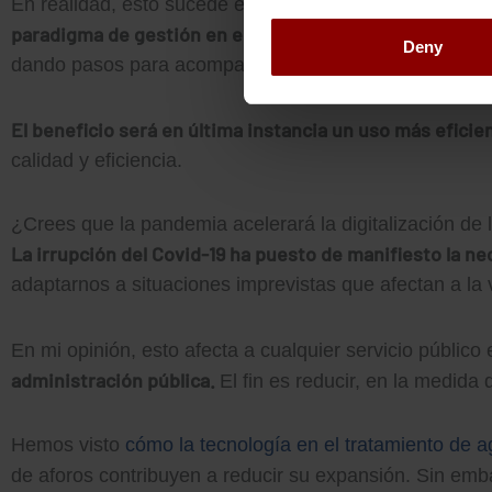
En realidad, esto sucede en cualquier servicio público
paradigma de gestión en el que hay que empezar por l
Deny
dando pasos para acompasar la implantación de esta di
El beneficio será en última instancia un uso más eficie
calidad y eficiencia.
¿Crees que la pandemia acelerará la digitalización de
La irrupción del Covid-19 ha puesto de manifiesto la 
adaptarnos a situaciones imprevistas que afectan a la 
En mi opinión, esto afecta a cualquier servicio público 
administración pública.
El fin es reducir, en la medida 
Hemos visto
cómo la tecnología en el tratamiento de a
de aforos contribuyen a reducir su expansión. Sin em