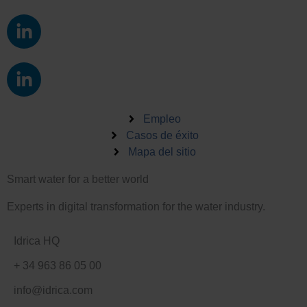
L
i
n
L
k
i
e
n
d
k
Empleo
i
e
Casos de éxito
n
Mapa del sitio
d
-
i
i
Smart water for a better world
n
n
-
Experts in digital transformation for the water industry.
i
n
Idrica HQ
+ 34 963 86 05 00
info@idrica.com