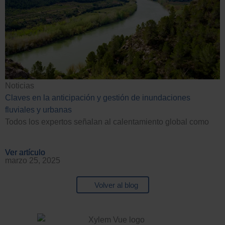
Noticias
Claves en la anticipación y gestión de inundaciones
fluviales y urbanas
Todos los expertos señalan al calentamiento global como
Ver artículo
Ver artículo
Ver artículo
Ver artículo
marzo 25, 2025
Volver al blog