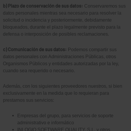
b) Plazo de conservación de sus datos:
Conservaremos sus
Smart water for a better world
datos personales mientras sea necesario para resolver la
solicitud o incidencia y posteriormente, debidamente
Experts in digital transformation for the water industry.
bloqueados, durante el plazo legalmente previsto para la
defensa o interposición de posibles reclamaciones.
Idrica HQ
c) Comunicación de sus datos:
+ 34 963 86 05 00
Podemos compartir sus
datos personales con Administraciones Públicas, otros
info@idrica.com
Organismos Públicos y entidades autorizadas por la ley,
cuando sea requerido o necesario.
©2026 Idrica
Aviso Legal
Además, con los siguientes proveedores nuestros, si bien
Aviso de Privacidad
exclusivamente en la medida que lo requieran para
Política de cookies
prestarnos sus servicios:
Política de privacidad App Work Orders
Empresas del grupo, para servicios de soporte
administrativo e informático
Volver al principio
INLOGIQ SOFTWARE QUALITY, S.L. y otros