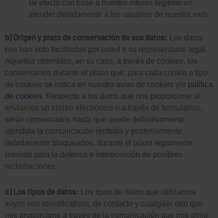
tal efecto con base a nuestro interés legítimo en
atender debidamente a los usuarios de nuestra web.
b) Origen y plazo de conservación de sus datos:
Los datos
nos han sido facilitados por usted o su representante legal.
Aquellos obtenidos, en su caso, a través de cookies, los
conservamos durante el plazo que, para cada cookie o tipo
L
de cookies se indica en nuestro aviso de cookies y/o
política
de cookies
. Respecto a los datos que nos proporcione al
i
enviarnos un correo electrónico o a través de formularios,
L
serán conservados hasta que quede definitivamente
n
atendida la comunicación recibida y posteriormente,
debidamente bloqueados, durante el plazo legalmente
i
previsto para la defensa e interposición de posibles
k
reclamaciones.
n
e
c) Los tipos de datos:
Los tipos de datos que utilizamos
k
suyos son identificativos, de contacto y cualquier otro que
d
nos proporcione a través de la comunicación que nos dirija