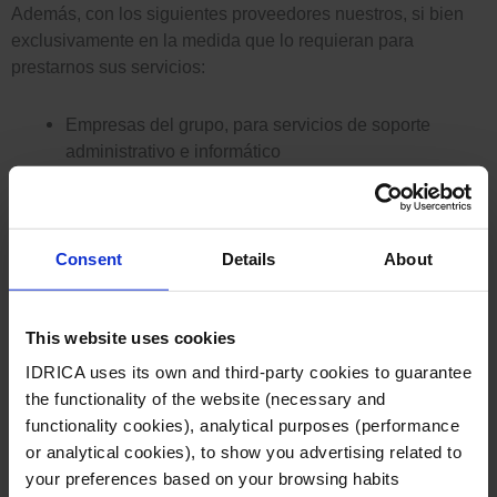
Además, con los siguientes proveedores nuestros, si bien
exclusivamente en la medida que lo requieran para
prestarnos sus servicios:
Empresas del grupo, para servicios de soporte
administrativo e informático
INLOGIQ SOFTWARE QUALITY, S.L. y otros
proveedores para servicios de soporte y desarrollo
informático y de la intranet de IDRICA.
LOTES DIALVA, S.A., para determinados envíos
Consent
Details
About
postales
Firmas de consultoría y de asesoría jurídica para la
This website uses cookies
defensa de los intereses legales y derechos de
IDRICA.
IDRICA uses its own and third-party cookies to guarantee
Otros proveedores que puedan complementar o
the functionality of the website (necessary and
sustituir a los anteriores.
functionality cookies), analytical purposes (performance
or analytical cookies), to show you advertising related to
e) Transferencias internacionales de datos:
De manera
your preferences based on your browsing habits