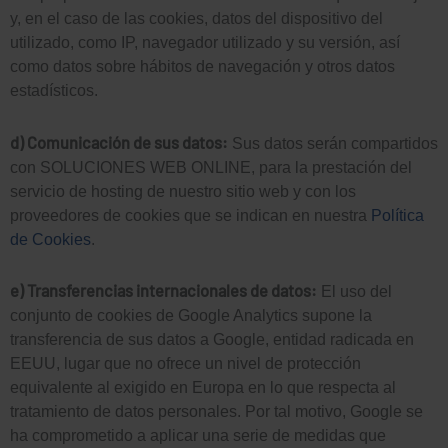
e
y, en el caso de las cookies, datos del dispositivo del
i
utilizado, como IP, navegador utilizado y su versión, así
d
como datos sobre hábitos de navegación y otros datos
n
estadísticos.
i
-
d) Comunicación de sus datos:
Sus datos serán compartidos
n
con SOLUCIONES WEB ONLINE, para la prestación del
i
servicio de hosting de nuestro sitio web y con los
-
proveedores de cookies que se indican en nuestra
Política
n
de Cookies
.
i
e) Transferencias internacionales de datos:
El uso del
n
conjunto de cookies de Google Analytics supone la
transferencia de sus datos a Google, entidad radicada en
EEUU, lugar que no ofrece un nivel de protección
equivalente al exigido en Europa en lo que respecta al
tratamiento de datos personales. Por tal motivo, Google se
ha comprometido a aplicar una serie de medidas que