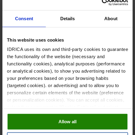
para evitar desbordamientos por obstrucción (SSO) y
asegurar su capacidad hidráulica.
Consent
Details
About
This website uses cookies
Sewer Tracker
IDRICA uses its own and third-party cookies to guarantee
Control de la calidad de las aguas residuales en la red y
the functionality of the website (necessary and
de los vertidos industriales. Predicción de la carga
functionality cookies), analytical purposes (performance
contaminante que llega a las EDAR.
or analytical cookies), to show you advertising related to
your preferences based on your browsing habits
L
(targeted cookies). or advertising) and to allow you to
personalize certain elements of the website (preference
i
or personalization cookies). You can accept all cookies,
Biological Monitoring
L
select those you want in "Cookie Settings" and reject
n
Monitorización de la presencia de virus (SARS-CoV-2) y
them all. You can obtain more information about cookies
otras sustancias en la red de colectores con el objetivo
i
Allow all
in our
Cookies Policy
de optimizar su control.
k