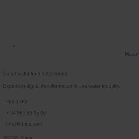
Mapa d
Smart water for a better world
Experts in digital transformation for the water industry.
Idrica HQ
+ 34 963 86 05 00
info@idrica.com
©2026 Idrica