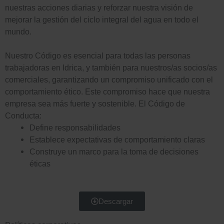
e
nuestras acciones diarias y reforzar nuestra visión de
i
mejorar la gestión del ciclo integral del agua en todo el
d
mundo.
n
i
Nuestro Código es esencial para todas las personas
-
trabajadoras en Idrica, y también para nuestros/as socios/as
n
comerciales, garantizando un compromiso unificado con el
i
comportamiento ético. Este compromiso hace que nuestra
-
empresa sea más fuerte y sostenible. El Código de
n
Conducta:
i
Define responsabilidades
Establece expectativas de comportamiento claras
n
Construye un marco para la toma de decisiones
éticas
Descargar