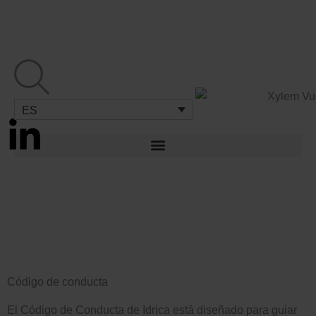
Ir
al
contenido
ES
L
i
L
n
i
k
n
e
Código de conducta
k
d
El Código de Conducta de Idrica está diseñado para guiar