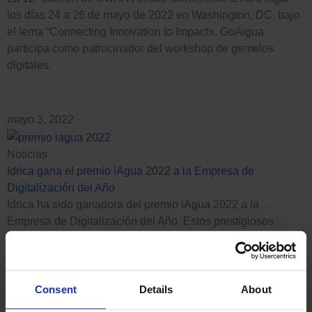
los días 24 a 26 de mayo de 2022 en Washington, DC, bajo
el lema “Connecting Innovation to Impact». GoAigua
participa como patrocinador del workshop de gemelos
digitales.
mayo 3, 2022
Noticias
Idrica gana el premio iAgua 2022 a la Empresa de
Digitalización del Año
Idrica ha sido ganadora del premio iAgua 2022 a la
Empresa de Digitalización del Año. Estos prestigiosos
galardones reconocen cada año a las entidades y
profesionales más destacados en el sector del agua.
Consent
Details
About
mayo 2, 2022