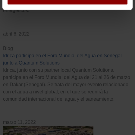
con el objetivo de reducir las pérdidas de agua y los costes
energéticos.
abril 6, 2022
Blog
Idrica participa en el Foro Mundial del Agua en Senegal
junto a Quantum Solutions
Idrica, junto con su partner local Quantum Solutions,
participa en el Foro Mundial del Agua del 21 al 26 de marzo
en Dakar (Senegal). Se trata del mayor evento relacionado
con el agua a nivel global, en el que se reunirá la
comunidad internacional del agua y el saneamiento.
marzo 11, 2022