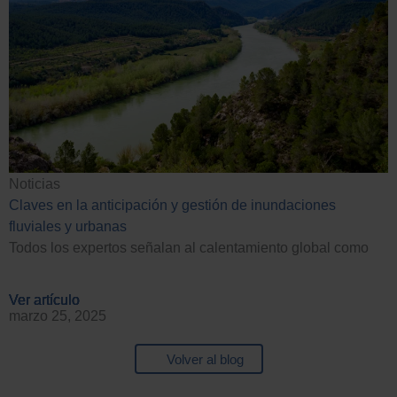
Noticias
Claves en la anticipación y gestión de inundaciones
fluviales y urbanas
Todos los expertos señalan al calentamiento global como
Ver artículo
Ver artículo
Ver artículo
Ver artículo
marzo 25, 2025
Volver al blog