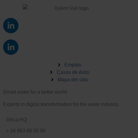
L
i
n
L
k
i
e
n
d
k
Empleo
i
e
Casos de éxito
n
Mapa del sitio
d
-
i
i
Smart water for a better world
n
n
-
Experts in digital transformation for the water industry.
i
n
Idrica HQ
+ 34 963 86 05 00