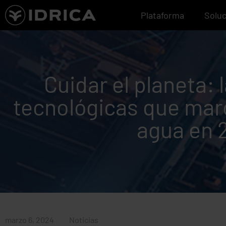
Ir
Plataforma
Solu
al
contenido
Cuidar el planeta: 
tecnológicas que marc
agua en 
marzo 6, 2024
Noticias