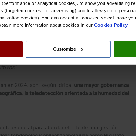
 (performance or analytical cookies), to show you advertising re
ón de los procesos
 (targeted cookies). or advertising) and to allow you to personal
an medida, la agenda del 2024
el del riego agrícola, que
alization cookies). You can accept all cookies, select those you
e la seguridad alimentaria.
 obtain more information about cookies in our
Cookies Policy
ala que la implementación de soluciones digitales como
Customize
as de la necesaria digitalización de las comunidades
de
mización de los recursos, mayor sostenibilidad
ltivos”.
án en 2024, son, según Idrica:
una mayor gobernanza
eográfica, la teledetección orientada a la humedad del
enta esencial para abordar el reto de una gestión
ficar tendencias y aplicar tecnologías como Big Data,