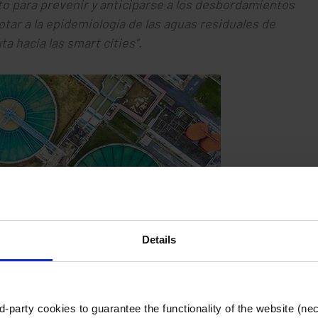
o para prevenir y anticiparse a los desbordamientos
otar a la epidemiología de las aguas residuales de
ta hacia las smart cities”.
Details
-party cookies to guarantee the functionality of the website (ne