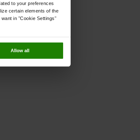
lated to your preferences
ize certain elements of the
 want in "Cookie Settings"
Allow all