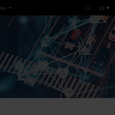
mos
ES