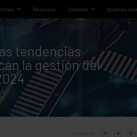
ciones
Recursos
Clientes
Quiénes so
las tendencias
an la gestión del
2024
Comparte: