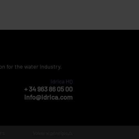
on for the water industry.
Idrica HQ
+ 34 963 86 05 00
info@idrica.com
rs
Volver al principio