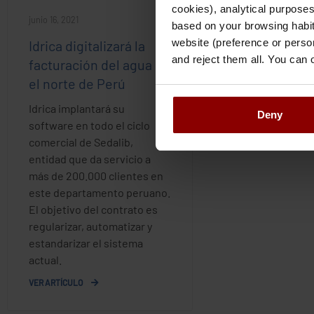
cookies), analytical purposes
junio 16, 2021
based on your browsing habits
website (preference or person
Idrica digitalizará la
and reject them all. You can
facturación del agua en
el norte de Perú
Idrica implantará su
Deny
software en todo el ciclo
comercial de Sedalib,
entidad que da servicio a
más de 200.000 clientes en
este departamento peruano.
El objetivo del contrato es
regularizar, automatizar y
estandarizar el sistema
actual.
VER ARTÍCULO