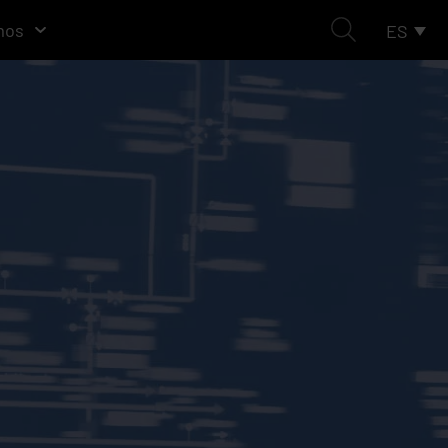
mos
ES