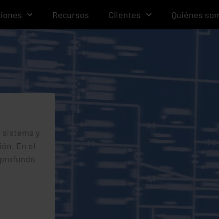
ciones
Recursos
Clientes
Quiénes so
l sistema y
ón. En el
 profundo