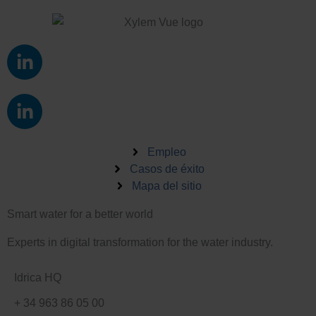
L
i
n
L
k
i
e
n
d
k
Empleo
i
e
Casos de éxito
n
Mapa del sitio
d
-
i
i
Smart water for a better world
n
n
-
Experts in digital transformation for the water industry.
i
n
Idrica HQ
+ 34 963 86 05 00