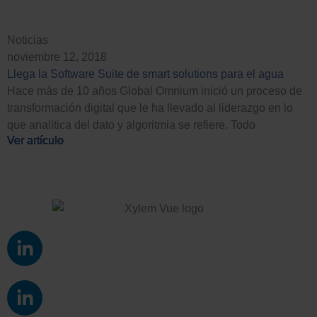
Noticias
noviembre 12, 2018
Llega la Software Suite de smart solutions para el agua
Hace más de 10 años Global Omnium inició un proceso de
transformación digital que le ha llevado al liderazgo en lo
que analítica del dato y algoritmia se refiere. Todo
Ver artículo
Ver artículo
Ver artículo
Ver artículo
Ver artículo
Ver artículo
Ver artículo
Ver artículo
Ver artículo
Ver artículo
Ver artículo
Ver artículo
L
i
n
L
k
i
e