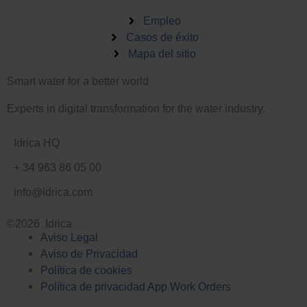
n
d
k
Empleo
i
e
Casos de éxito
n
Mapa del sitio
d
-
i
i
Smart water for a better world
n
n
-
Experts in digital transformation for the water industry.
i
n
Idrica HQ
+ 34 963 86 05 00
info@idrica.com
©2026 Idrica
Aviso Legal
Aviso de Privacidad
Política de cookies
Política de privacidad App Work Orders