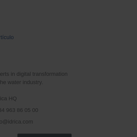
tículo
rt water for a better world
rts in digital transformation
the water industry.
rica HQ
34 963 86 05 00
fo@idrica.com