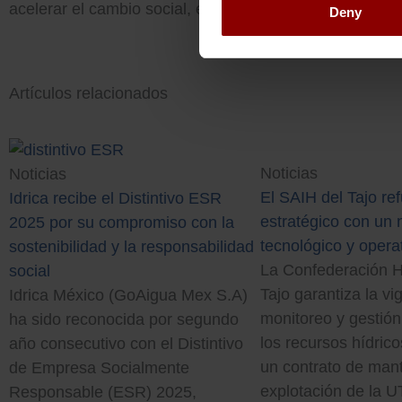
acelerar el cambio social, educativo y productivo.
Deny
Artículos relacionados
Noticias
Noticias
El SAIH del Tajo re
Idrica recibe el Distintivo ESR
estratégico con un
2025 por su compromiso con la
tecnológico y opera
sostenibilidad y la responsabilidad
La Confederación Hi
social
Tajo garantiza la vig
Idrica México (GoAigua Mex S.A)
monitoreo y gestión
ha sido reconocida por segundo
los recursos hídrico
año consecutivo con el Distintivo
un contrato de man
de Empresa Socialmente
explotación de la 
Responsable (ESR) 2025,