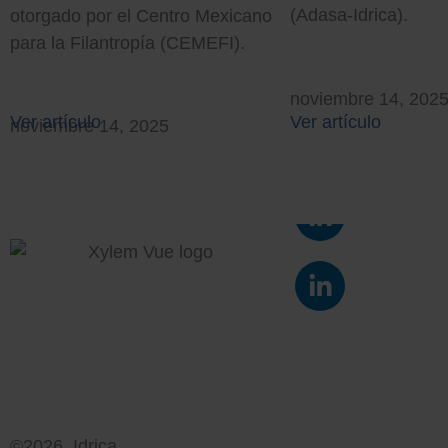
(Adasa-Idrica).
otorgado por el Centro Mexicano
para la Filantropía (CEMEFI).
noviembre 14, 202
Ver artículo
Ver artículo
noviembre 14, 2025
L
i
n
L
k
i
e
n
d
k
i
e
n
d
-
i
i
n
©2026 Idrica