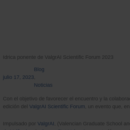
Ir
al
contenido
Idrica ponente de ValgrAI Scientific Forum 2023
Blog
julio 17, 2023
,
Noticias
Con el objetivo de favorecer el encuentro y la colaborac
edición del
ValgrAI Scientific Forum
, un evento que, en
Impulsado por
ValgrAI
, (Valencian Graduate School and