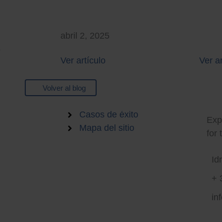
abril 2, 2025
5
Ver artículo
Ver ar
Volver al blog
Sma
Empleo
Casos de éxito
Expe
Mapa del sitio
for 
Id
+ 
in