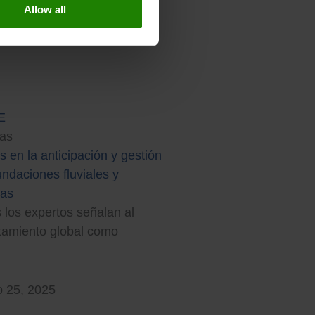
Allow all
ias
s en la anticipación y gestión
undaciones fluviales y
nas
 los expertos señalan al
tamiento global como
 25, 2025