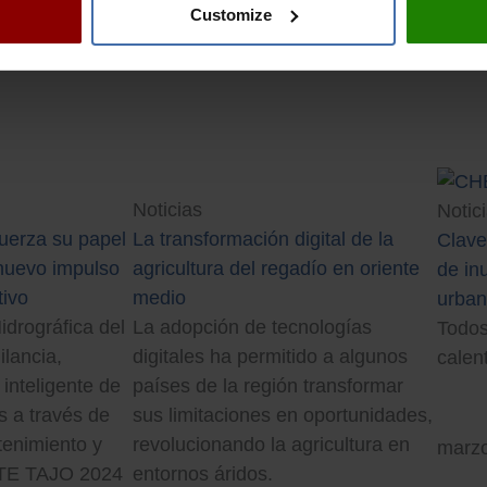
Customize
Noticias
Notic
fuerza su papel
La transformación digital de la
Clave
 nuevo impulso
agricultura del regadío en oriente
de in
tivo
medio
urba
drográfica del
La adopción de tecnologías
Todos
ilancia,
digitales ha permitido a algunos
calen
 inteligente de
países de la región transformar
s a través de
sus limitaciones en oportunidades,
tenimiento y
revolucionando la agricultura en
marzo
UTE TAJO 2024
entornos áridos.