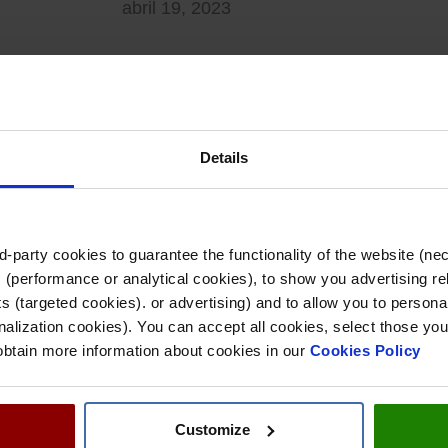
abril 19, 2023
septi
Entrevistas
rrigation
Pepe Chambó, Sales Specialist de
Details
: “hay que
Idrica: “Contar con una solución
Entre
ultura
agnóstica como GoAigua nos
¿Qué 
de la
permite adaptarnos a cada
en el
encia artificial
proyecto de AMI”
La ir
-party cookies to guarantee the functionality of the website (ne
En esta entrevista, Pepe Chambó,
sido 
 (performance or analytical cookies), to show you advertising re
 (targeted cookies). or advertising) and to allow you to personal
 a Begoña
Sales Specialist de Idrica, analiza
más d
alization cookies). You can accept all cookies, select those you
n Specialist de
los beneficios del AMI
nivel
 obtain more information about cookies in our
Cookies Policy
a situación
(Infraestructura de Medición
Idric
 cómo podemos
Avanzada) y cómo se percibe el
futur
para avanzar
retorno de la inversión (ROI) en la
Customize
sostenible.
Medición Inteligente.