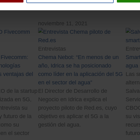
julio 
noviembre 11, 2021
Entrevistas
Entre
 Fivecomm:
Chema Nebot: “En menos de un
Smart 
nologías
año, Idrica se ha posicionado
agua 
s ventajas del
como líder en la aplicación del 5G
Las s
en el sector del agua”
altern
O de la startup
El Director de Desarrollo de
Salva
lizada en 5G,
Negocio en Idrica explica el
Servi
trevista su
proyecto piloto de Red.es, cuyo
CBOO 
y futuro de la
objetivo es aplicar el 5G a la
su vis
 como su
gestión del agua.
recur
 en el sector
futuro