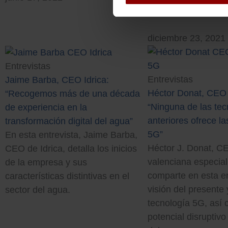
diciembre 23, 2021
Entrevistas
Entrevistas
Jaime Barba, CEO Idrica:
Héctor Donat, CEO
“Recogemos más de una década
“Ninguna de las tec
de experiencia en la
anteriores ofrece la
transformación digital del agua”
5G”
En esta entrevista, Jaime Barba,
Héctor J. Donat, CE
CEO de Idrica, detalla los inicios
valenciana especia
de la empresa y sus
comparte en esta en
características distintivas en el
visión del presente 
sector del agua.
tecnología 5G, así
potencial disruptivo