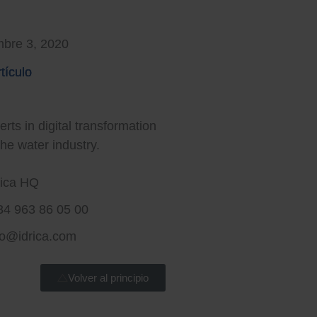
mbre 3, 2020
tículo
tículo
tículo
rt water for a better world
rts in digital transformation
the water industry.
rica HQ
34 963 86 05 00
fo@idrica.com
Volver al principio