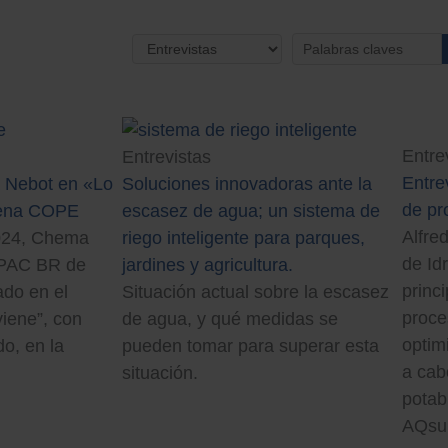
Entre
Entrevistas
Entre
 Nebot en «Lo
Soluciones innovadoras ante la
de pr
dena COPE
escasez de agua; un sistema de
Alfre
2024, Chema
riego inteligente para parques,
de Id
PAC BR de
jardines y agricultura.
princ
tado en el
Situación actual sobre la escasez
proce
iene”, con
de agua, y qué medidas se
optim
o, en la
pueden tomar para superar esta
a cab
situación.
potab
AQsur