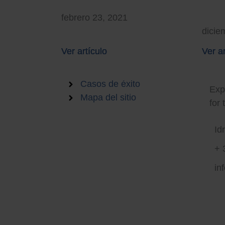
febrero 23, 2021
dicie
Ver artículo
Ver artículo
Ver artículo
Ver ar
Ver ar
Ver ar
Sma
Empleo
Casos de éxito
Expe
Mapa del sitio
for 
Id
+ 
in