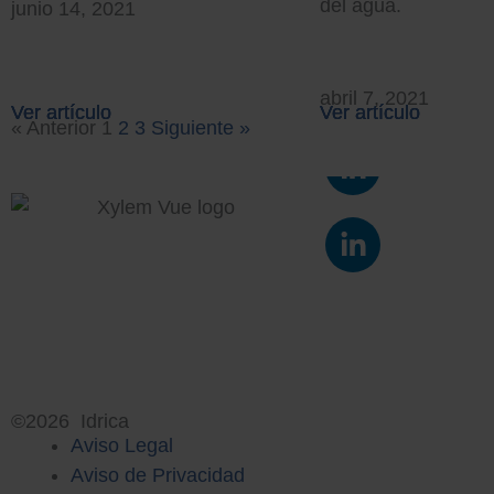
del agua.
junio 14, 2021
abril 7, 2021
Ver artículo
Ver artículo
Ver artículo
Ver artículo
Ver artículo
Ver artículo
« Anterior
1
2
3
Siguiente »
L
i
n
L
k
i
e
n
d
k
i
e
n
d
-
i
i
n
©2026 Idrica
n
Aviso Legal
-
i
Aviso de Privacidad