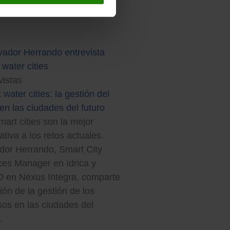
21, 2021
vistas
water cities: la gestión del
en las ciudades del futuro
mart cities son la mejor
ativa a los retos actuales.
dor Herrando, Smart City
ces Manager en Idrica y
en Nexus Integra, comparte
ión de la gestión de los
sos en las ciudades del
.